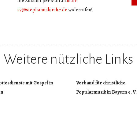
die Zukunft per Mail an
mail-
sv@stephanuskirche.de
widerrufen!
Weitere nützliche Links
ttesdienste mit Gospel in
Verband für christliche
en
Popularmusik in Bayern e. V.
im Monat, jeweils im
Infos rund um Konzerte, Wor
albjahr, stehen in der Kirche
Coaching, Adressen, Urheber
kus Gospelmusik,
und mehr.
che Bandrhythmen, Songs
https://www.popularmusikve