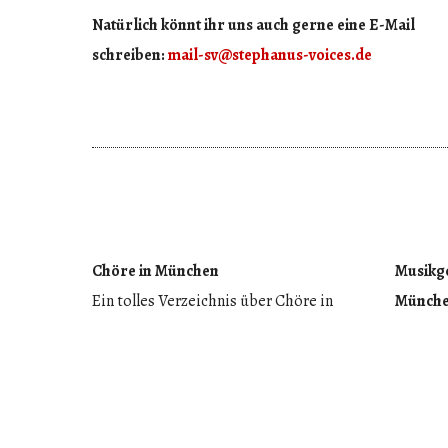
Natürlich könnt ihr uns auch gerne eine E-Mail
schreiben:
mail-sv@stephanus-voices.de
Chöre in München
Musikgo
Ein tolles Verzeichnis über Chöre in
Münch
München und Umgebung
Einmal 
https://www.singeninmünchen.de
Winterh
St. Mar
melodis