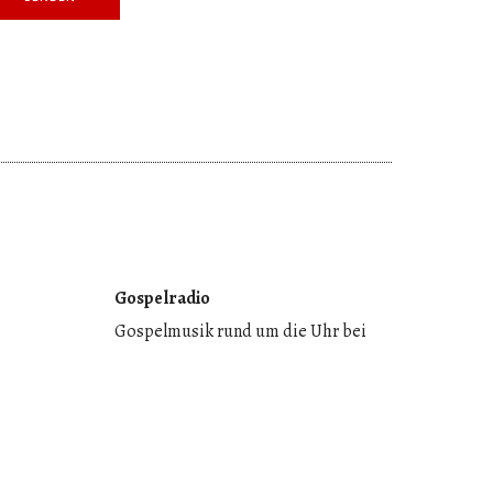
Gospelradio
Gospelmusik rund um die Uhr bei
kshops,
gospelradio.de: Der Online-Gospel-
recht
Channel sendet Traditional &
Contemporary Gospel, Urban Praise
rband.d
& Modern Gospel kostenlos. Dazu