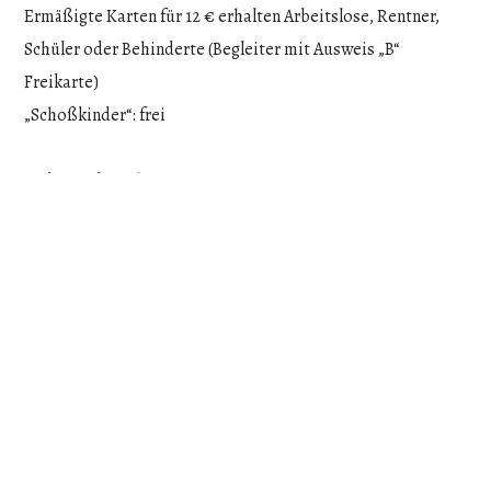
Ermäßigte Karten für 12 € erhalten Arbeitslose, Rentner,
Schüler oder Behinderte (Begleiter mit Ausweis „B“
Freikarte)
„Schoßkinder“: frei
Tickets gibt es hier:
Bürobedarf Scheibner,
Nymphenburger Straße 190
im Pfarramt der Stephanuskirche,
Nibelungenstraße 51 zu den
Öffnungszeiten
Daneben können über die E-Mail-Adresse
tickets-
sv@stephanus-voices.de
oder das untenstehende
Formular bei uns Tickets bestellt werden, die dann auf